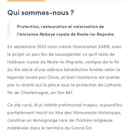
NAVIGATION FILTRÉE « ACTEURS »
Qui sommes-nous ?
Protection, restauration et valorisation de
PORTAIL CULTURE
l'ancienne Abbaye royale de Nesle-la-Reposte.
Comité d'Histoire Régionale
En septembre 2023 nous créons l’association SANR, avec
Service Inventaire et Patrimoines de la Région Grand Est
le projet un peu fou de sauvegarder ce qu’il reste de
l’abbaye royale de Nesle-la-Reposte, vestiges de la fin
du XIe siècle d’une abbaye bénédictine fondée selon la
VOUS ÊTES…
légende locale par Clovis, et dont l’existence est avérée
Amateurs d’histoire et de patrimoine
par la charte qui la place sous la protection de Lothaire,
Responsables de structures
fils de Charlemagne, en l’an 841.
Étudiants & chercheurs
Ce site rural, d’un intérêt patrimonial majeur, aujourd’hui
partiellement inscrit au titre des Monuments Historiques,
constitue un témoignage rare de l’histoire religieuse
médiévale dans le territoire du Grand Est.