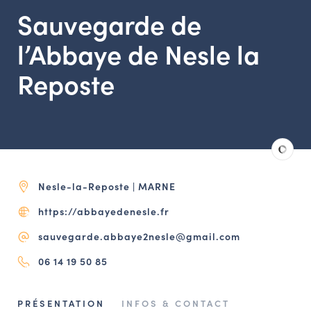
LES ACTIONS PHARES
Sauvegarde de
CONTACT
l’Abbaye de Nesle la
Agenda
Reposte
Annuaire
Ressources
Nesle-la-Reposte | MARNE
OFFRES D’EMPLOI ET DE STAGE
https://abbayedenesle.fr
BOURSE D’ÉCHANGE
OUTILS EN LIGNE
sauvegarde.abbaye2nesle@gmail.com
CARTES DES NAUDIN
06 14 19 50 85
Espace acteurs
PRÉSENTATION
INFOS & CONTACT