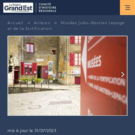
ESPACE MEMBRE
>
>
Accueil
Acteurs
Musées Jules-Bastien Lepage
Actus
et de la fortification
ACTUALITÉS DU MOMENT
RETOUR SUR LES DERNIÈRES
NEWSLETTERS
INSCRIPTION À LA NEWSLETTER
Nous connaître
LES MISSIONS DU CHR
L’ÉQUIPE DU CHR
LE CONSEIL DES ASSOCIATIONS
LE CONSEIL SCIENTIFIQUE
mis à jour le 31/07/2023