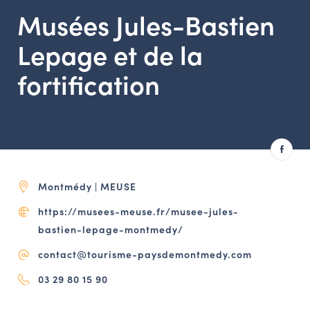
LES ACTIONS PHARES
Musées Jules-Bastien
CONTACT
Lepage et de la
Agenda
fortification
Annuaire
Ressources
Montmédy | MEUSE
OFFRES D’EMPLOI ET DE STAGE
BOURSE D’ÉCHANGE
https://musees-meuse.fr/musee-jules-
OUTILS EN LIGNE
bastien-lepage-montmedy/
CARTES DES NAUDIN
contact@tourisme-paysdemontmedy.com
03 29 80 15 90
Espace acteurs