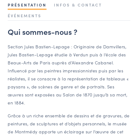
PRÉSENTATION
INFOS & CONTACT
NAVIGATION FILTRÉE « ACTEURS »
ÉVÉNEMENTS
Qui sommes-nous ?
PORTAIL CULTURE
Comité d'Histoire Régionale
Section Jules Bastien-Lepage : Originaire de Damvillers,
Service Inventaire et Patrimoines de la Région Grand Est
Jules Bastien-Lepage étudie à Verdun puis à l’école des
Beaux-Arts de Paris auprès d’Alexandre Cabanel.
Influencé par les peintres impressionnistes puis par les
VOUS ÊTES…
réalistes, il se consacre à la représentation de tableaux «
Amateurs d’histoire et de patrimoine
paysans », de scènes de genre et de portraits. Ses
Responsables de structures
œuvres sont exposées au Salon de 1870 jusqu’à sa mort,
Étudiants & chercheurs
en 1884.
Grâce à un riche ensemble de dessins et de gravures, de
peintures, de sculptures et d’objets personnels, le musée
de Montmédy apporte un éclairage sur l’œuvre de cet