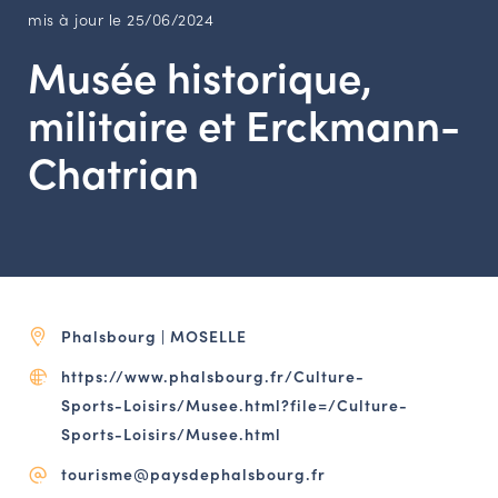
LES ACTIONS PHARES
mis à jour le 25/06/2024
CONTACT
Musée historique,
Agenda
militaire et Erckmann-
Chatrian
Annuaire
Ressources
OFFRES D’EMPLOI ET DE STAGE
Phalsbourg | MOSELLE
BOURSE D’ÉCHANGE
OUTILS EN LIGNE
https://www.phalsbourg.fr/Culture-
CARTES DES NAUDIN
Sports-Loisirs/Musee.html?file=/Culture-
Sports-Loisirs/Musee.html
Espace acteurs
tourisme@paysdephalsbourg.fr