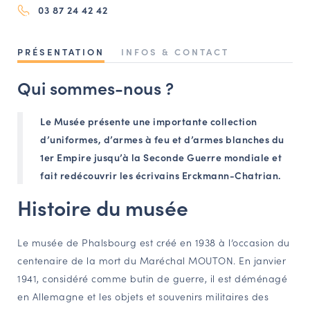
03 87 24 42 42
NAVIGATION FILTRÉE « ACTEURS »
PRÉSENTATION
INFOS & CONTACT
PORTAIL CULTURE
Qui sommes-nous ?
Comité d'Histoire Régionale
Service Inventaire et Patrimoines de la Région Grand Est
Le Musée présente une importante collection
d’uniformes, d’armes à feu et d’armes blanches du
1er Empire jusqu’à la Seconde Guerre mondiale et
VOUS ÊTES…
fait redécouvrir les écrivains Erckmann-Chatrian.
Amateurs d’histoire et de patrimoine
Histoire du musée
Responsables de structures
Étudiants & chercheurs
Le musée de Phalsbourg est créé en 1938 à l’occasion du
centenaire de la mort du Maréchal MOUTON. En janvier
1941, considéré comme butin de guerre, il est déménagé
en Allemagne et les objets et souvenirs militaires des