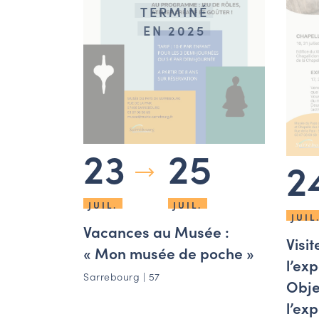
TERMINÉ
EN 2025
23
25
2
JUIL.
JUIL.
JUIL
Vacances au Musée :
Visi
« Mon musée de poche »
l’ex
Sarrebourg | 57
Objet
l’exp