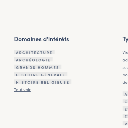
Domaines d'intérêts
T
Vi
ARCHITECTURE
ad
ARCHÉOLOGIE
sc
GRANDS HOMMES
po
HISTOIRE GÉNÉRALE
de
HISTOIRE RELIGIEUSE
Tout voir
A
C
E
E
P