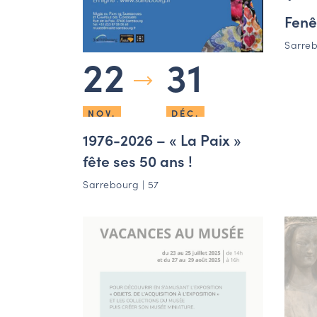
Fenêt
Sarreb
22
31
NOV.
DÉC.
1976-2026 – « La Paix »
fête ses 50 ans !
Sarrebourg | 57