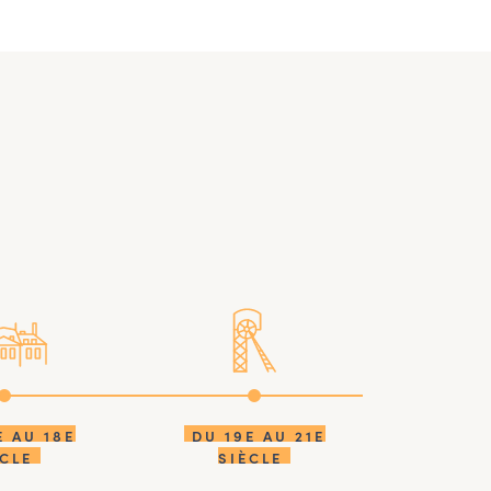
E AU 18E
DU 19E AU 21E
ÈCLE
SIÈCLE