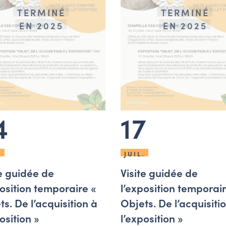
TERMINÉ
TERMINÉ
EN 2025
EN 2025
4
17
.
JUIL.
te guidée de
Visite guidée de
position temporaire «
l’exposition temporair
s. De l’acquisition à
Objets. De l’acquisiti
osition »
l’exposition »