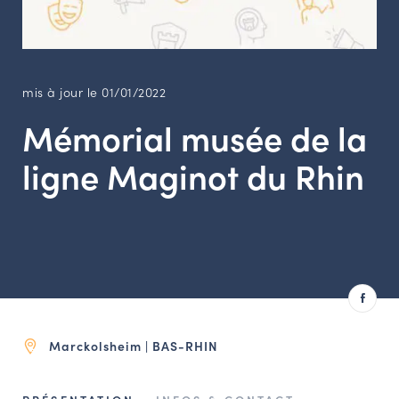
LES ACTIONS PHARES
CONTACT
Agenda
mis à jour le 01/01/2022
Mémorial musée de la
Annuaire
ligne Maginot du Rhin
Ressources
OFFRES D’EMPLOI ET DE STAGE
BOURSE D’ÉCHANGE
OUTILS EN LIGNE
CARTES DES NAUDIN
Marckolsheim | BAS-RHIN
Espace acteurs