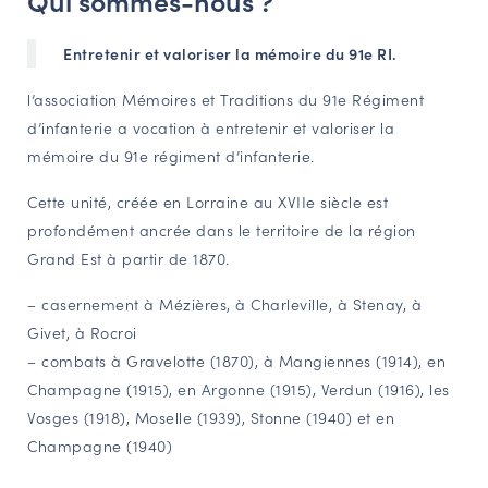
Qui sommes-nous ?
NAVIGATION FILTRÉE « ACTEURS »
Entretenir et valoriser la mémoire du 91e RI.
l’association Mémoires et Traditions du 91e Régiment
PORTAIL CULTURE
d’infanterie a vocation à entretenir et valoriser la
Comité d'Histoire Régionale
mémoire du 91e régiment d’infanterie.
Service Inventaire et Patrimoines de la Région Grand Est
Cette unité, créée en Lorraine au XVIIe siècle est
profondément ancrée dans le territoire de la région
Grand Est à partir de 1870.
VOUS ÊTES…
Amateurs d’histoire et de patrimoine
– casernement à Mézières, à Charleville, à Stenay, à
Responsables de structures
Givet, à Rocroi
Étudiants & chercheurs
– combats à Gravelotte (1870), à Mangiennes (1914), en
Champagne (1915), en Argonne (1915), Verdun (1916), les
Vosges (1918), Moselle (1939), Stonne (1940) et en
Champagne (1940)