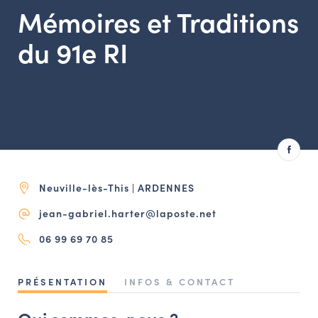
LES ACTIONS PHARES
Mémoires et Traditions
CONTACT
du 91e RI
Agenda
Annuaire
Ressources
Neuville-lès-This | ARDENNES
OFFRES D’EMPLOI ET DE STAGE
jean-gabriel.harter@laposte.net
BOURSE D’ÉCHANGE
OUTILS EN LIGNE
06 99 69 70 85
CARTES DES NAUDIN
PRÉSENTATION
INFOS & CONTACT
Espace acteurs