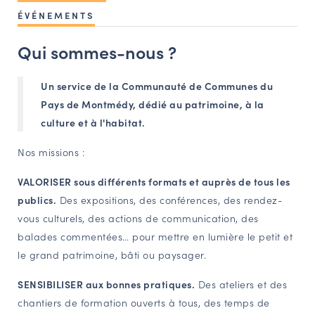
ÉVÉNEMENTS
NAVIGATION FILTRÉE « ACTEURS »
Qui sommes-nous ?
PORTAIL CULTURE
Un service de la Communauté de Communes du
Comité d'Histoire Régionale
Pays de Montmédy, dédié au patrimoine, à la
Service Inventaire et Patrimoines de la Région Grand Est
culture et à l'habitat.
Nos missions :
VOUS ÊTES…
VALORISER sous différents formats et auprès de tous les
Amateurs d’histoire et de patrimoine
publics.
Des expositions, des conférences, des rendez-
Responsables de structures
vous culturels, des actions de communication, des
Étudiants & chercheurs
balades commentées… pour mettre en lumière le petit et
le grand patrimoine, bâti ou paysager.
SENSIBILISER aux bonnes pratiques.
Des ateliers et des
chantiers de formation ouverts à tous, des temps de