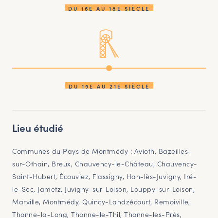
DU 16E AU 18E SIÈCLE
DU 19E AU 21E SIÈCLE
Lieu étudié
Communes du Pays de Montmédy : Avioth, Bazeilles-
sur-Othain, Breux, Chauvency-le-Château, Chauvency-
Saint-Hubert, Écouviez, Flassigny, Han-lès-Juvigny, Iré-
le-Sec, Jametz, Juvigny-sur-Loison, Louppy-sur-Loison,
Marville, Montmédy, Quincy-Landzécourt, Remoiville,
Thonne-la-Long, Thonne-le-Thil, Thonne-les-Près,