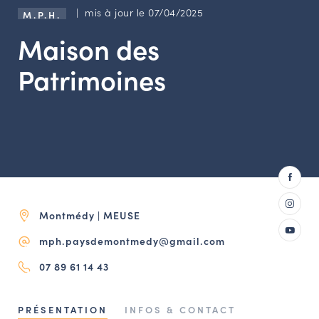
LES ACTIONS PHARES
| mis à jour le 07/04/2025
M.P.H.
CONTACT
Maison des
Agenda
Patrimoines
Annuaire
Ressources
OFFRES D’EMPLOI ET DE STAGE
Montmédy | MEUSE
BOURSE D’ÉCHANGE
OUTILS EN LIGNE
mph.paysdemontmedy@gmail.com
CARTES DES NAUDIN
07 89 61 14 43
Espace acteurs
PRÉSENTATION
INFOS & CONTACT