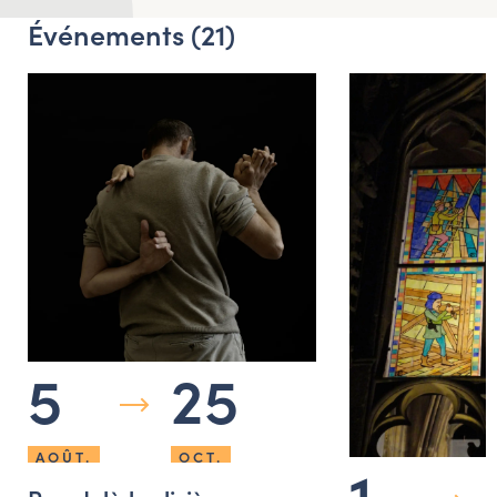
Événements (21)
5
25
AOÛT.
OCT.
1