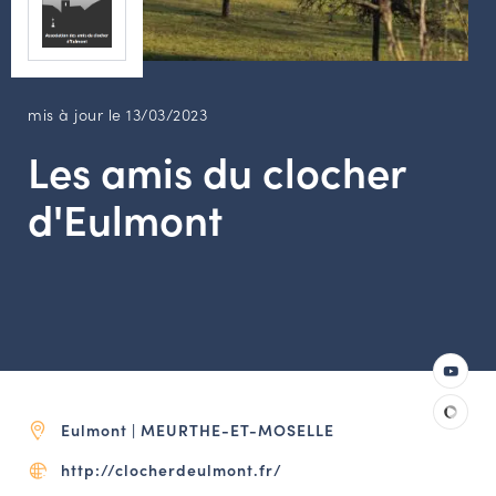
LES ACTIONS PHARES
CONTACT
Agenda
mis à jour le 13/03/2023
Les amis du clocher
Annuaire
d'Eulmont
Ressources
OFFRES D’EMPLOI ET DE STAGE
BOURSE D’ÉCHANGE
OUTILS EN LIGNE
CARTES DES NAUDIN
Eulmont | MEURTHE-ET-MOSELLE
Espace acteurs
http://clocherdeulmont.fr/