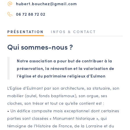
hubert.bouchez@gmail.com
NAVIGATION FILTRÉE « ACTEURS »
06 72 88 72 02
PORTAIL CULTURE
PRÉSENTATION
INFOS & CONTACT
Comité d'Histoire Régionale
Qui sommes-nous ?
Service Inventaire et Patrimoines de la Région Grand Est
Notre association a pour but de contribuer à la
préservation, la rénovation et la valorisation de
VOUS ÊTES…
l’église et du patrimoine religieux d’Eulmon
Amateurs d’histoire et de patrimoine
Responsables de structures
L’Eglise d’Eulmont par son architecture, sa statuaire, son
mobilier (autel, fonds baptismaux), son orgue, ses
Étudiants & chercheurs
cloches, son trésor et tout ce qu’elle contient est :
• Un édifice composite mais exceptionnel dont certaines
parties sont classées « Monument historique », qui
témoigne de l’Histoire de France, de la Lorraine et du