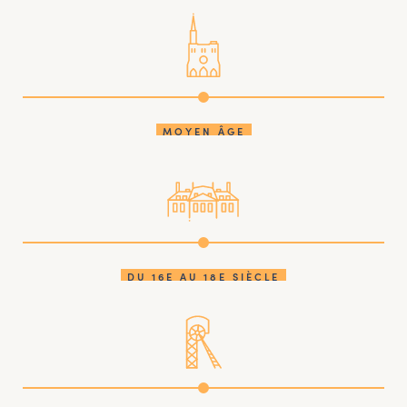
MOYEN ÂGE
DU 16E AU 18E SIÈCLE