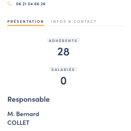
06 21 04 66 26
NAVIGATION FILTRÉE « ACTEURS »
PRÉSENTATION
INFOS & CONTACT
PORTAIL CULTURE
Comité d'Histoire Régionale
ADHÉRENTS
28
Service Inventaire et Patrimoines de la Région Grand Est
SALARIÉS
VOUS ÊTES…
0
Amateurs d’histoire et de patrimoine
Responsables de structures
Responsable
Étudiants & chercheurs
M. Bernard
COLLET