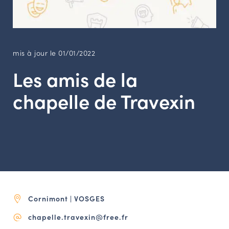
LES ACTIONS PHARES
CONTACT
Agenda
mis à jour le 01/01/2022
Les amis de la
Annuaire
chapelle de Travexin
Ressources
OFFRES D’EMPLOI ET DE STAGE
BOURSE D’ÉCHANGE
OUTILS EN LIGNE
CARTES DES NAUDIN
Cornimont | VOSGES
Espace acteurs
chapelle.travexin@free.fr