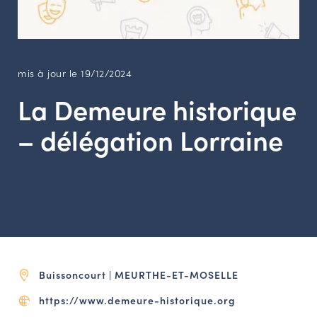
LES ACTIONS PHARES
CONTACT
Agenda
mis à jour le 19/12/2024
La Demeure historique
Annuaire
– délégation Lorraine
Ressources
OFFRES D’EMPLOI ET DE STAGE
BOURSE D’ÉCHANGE
OUTILS EN LIGNE
CARTES DES NAUDIN
Buissoncourt | MEURTHE-ET-MOSELLE
Espace acteurs
https://www.demeure-historique.org