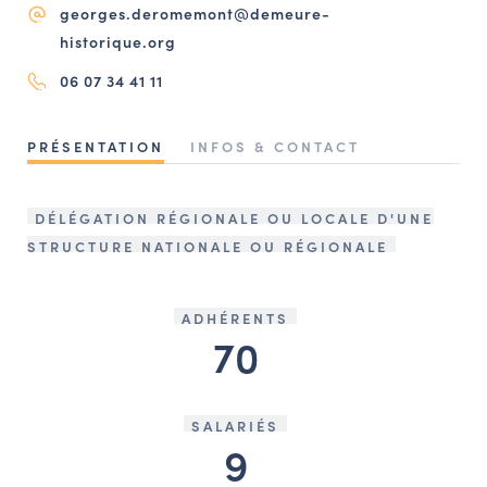
georges.deromemont@demeure-
NAVIGATION FILTRÉE « ACTEURS »
historique.org
06 07 34 41 11
PORTAIL CULTURE
PRÉSENTATION
INFOS & CONTACT
Comité d'Histoire Régionale
Service Inventaire et Patrimoines de la Région Grand Est
DÉLÉGATION RÉGIONALE OU LOCALE D'UNE
STRUCTURE NATIONALE OU RÉGIONALE
VOUS ÊTES…
Amateurs d’histoire et de patrimoine
ADHÉRENTS
Responsables de structures
70
Étudiants & chercheurs
SALARIÉS
9