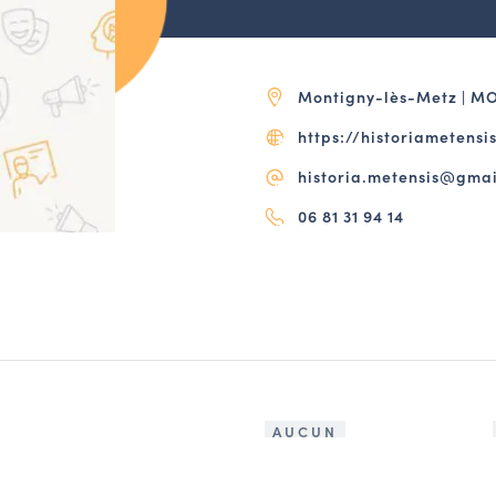
Montigny-lès-Metz | M
https://historiametensi
historia.metensis@gma
06 81 31 94 14
AUCUN