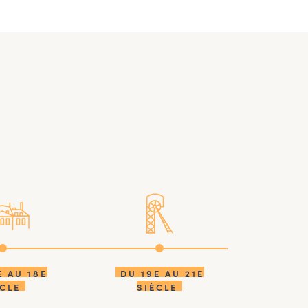
E AU 18E
DU 19E AU 21E
ÈCLE
SIÈCLE