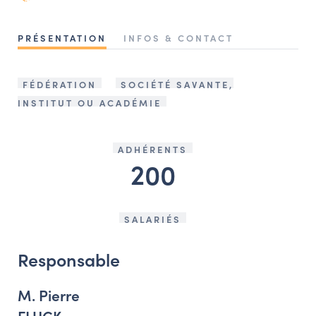
NAVIGATION FILTRÉE « ACTEURS »
PRÉSENTATION
INFOS & CONTACT
PORTAIL CULTURE
FÉDÉRATION
SOCIÉTÉ SAVANTE,
Comité d'Histoire Régionale
INSTITUT OU ACADÉMIE
Service Inventaire et Patrimoines de la Région Grand Est
ADHÉRENTS
200
VOUS ÊTES…
Amateurs d’histoire et de patrimoine
Responsables de structures
SALARIÉS
Étudiants & chercheurs
Responsable
M. Pierre
FLUCK