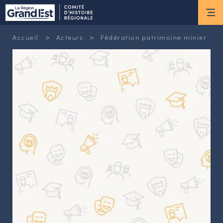
ESPACE MEMBRE
>
>
Accueil
Acteurs
Fédération patrimoine minier
Actus
ACTUALITÉS DU MOMENT
RETOUR SUR LES DERNIÈRES
NEWSLETTERS
INSCRIPTION À LA NEWSLETTER
Nous connaître
LES MISSIONS DU CHR
L’ÉQUIPE DU CHR
LE CONSEIL DES ASSOCIATIONS
LE CONSEIL SCIENTIFIQUE