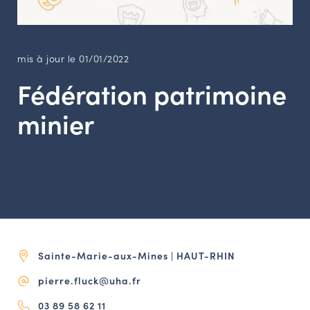
LES ACTIONS PHARES
CONTACT
Agenda
mis à jour le 01/01/2022
Fédération patrimoine
Annuaire
minier
Ressources
OFFRES D’EMPLOI ET DE STAGE
BOURSE D’ÉCHANGE
OUTILS EN LIGNE
CARTES DES NAUDIN
Sainte-Marie-aux-Mines | HAUT-RHIN
Espace acteurs
pierre.fluck@uha.fr
03 89 58 62 11