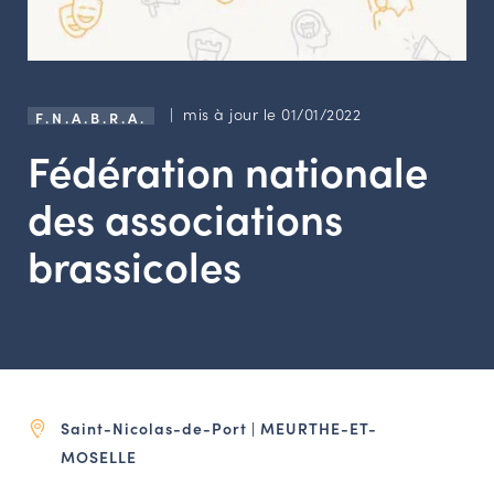
LES ACTIONS PHARES
CONTACT
Agenda
| mis à jour le 01/01/2022
F.N.A.B.R.A.
Fédération nationale
Annuaire
des associations
Ressources
brassicoles
OFFRES D’EMPLOI ET DE STAGE
BOURSE D’ÉCHANGE
OUTILS EN LIGNE
CARTES DES NAUDIN
Saint-Nicolas-de-Port | MEURTHE-ET-
Espace acteurs
MOSELLE