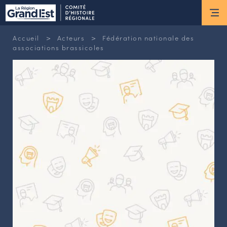
ESPACE MEMBRE
>
>
Accueil
Acteurs
Fédération nationale des
Actus
associations brassicoles
ACTUALITÉS DU MOMENT
RETOUR SUR LES DERNIÈRES
NEWSLETTERS
INSCRIPTION À LA NEWSLETTER
Nous connaître
LES MISSIONS DU CHR
L’ÉQUIPE DU CHR
LE CONSEIL DES ASSOCIATIONS
LE CONSEIL SCIENTIFIQUE