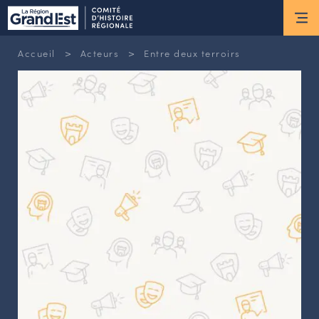
ESPACE MEMBRE
>
>
Accueil
Acteurs
Entre deux terroirs
Actus
ACTUALITÉS DU MOMENT
RETOUR SUR LES DERNIÈRES
NEWSLETTERS
INSCRIPTION À LA NEWSLETTER
Nous connaître
LES MISSIONS DU CHR
L’ÉQUIPE DU CHR
LE CONSEIL DES ASSOCIATIONS
LE CONSEIL SCIENTIFIQUE