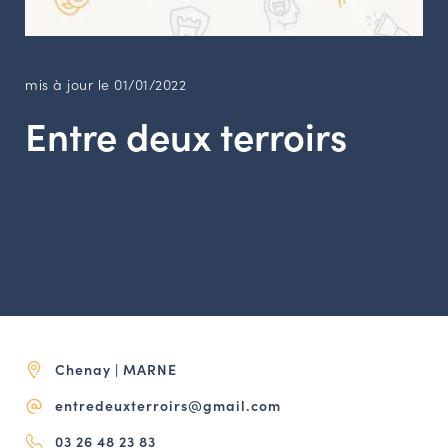
LES ACTIONS PHARES
CONTACT
Agenda
mis à jour le 01/01/2022
Entre deux terroirs
Annuaire
Ressources
OFFRES D’EMPLOI ET DE STAGE
BOURSE D’ÉCHANGE
OUTILS EN LIGNE
CARTES DES NAUDIN
Chenay | MARNE
Espace acteurs
entredeuxterroirs@gmail.com
03 26 48 23 83