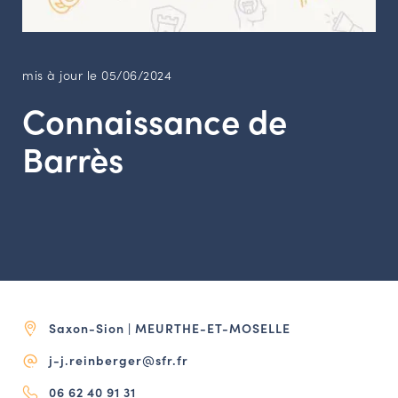
LES ACTIONS PHARES
CONTACT
Agenda
mis à jour le 05/06/2024
Connaissance de
Annuaire
Barrès
Ressources
OFFRES D’EMPLOI ET DE STAGE
BOURSE D’ÉCHANGE
OUTILS EN LIGNE
CARTES DES NAUDIN
Saxon-Sion | MEURTHE-ET-MOSELLE
Espace acteurs
j-j.reinberger@sfr.fr
06 62 40 91 31