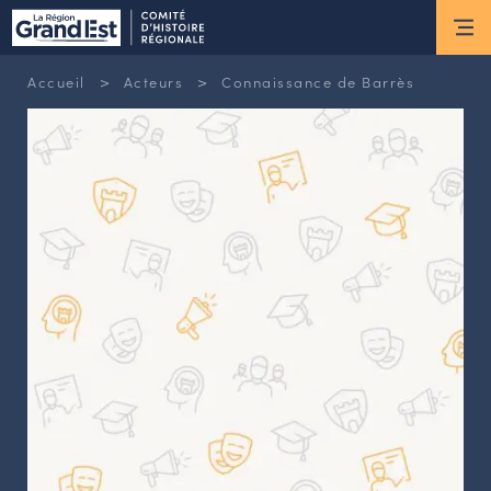
ESPACE MEMBRE
>
>
Accueil
Acteurs
Connaissance de Barrès
Actus
ACTUALITÉS DU MOMENT
RETOUR SUR LES DERNIÈRES
NEWSLETTERS
INSCRIPTION À LA NEWSLETTER
Nous connaître
LES MISSIONS DU CHR
L’ÉQUIPE DU CHR
LE CONSEIL DES ASSOCIATIONS
LE CONSEIL SCIENTIFIQUE