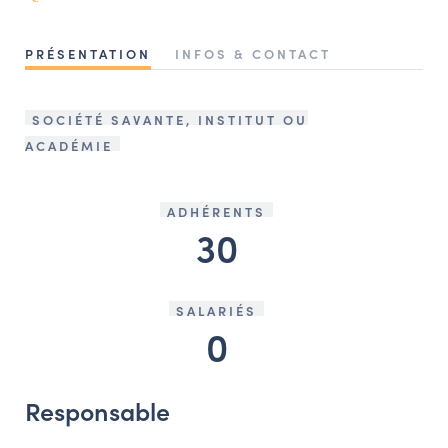
NAVIGATION FILTRÉE « ACTEURS »
PRÉSENTATION
INFOS & CONTACT
PORTAIL CULTURE
SOCIÉTÉ SAVANTE, INSTITUT OU
Comité d'Histoire Régionale
ACADÉMIE
Service Inventaire et Patrimoines de la Région Grand Est
ADHÉRENTS
30
VOUS ÊTES…
Amateurs d’histoire et de patrimoine
Responsables de structures
SALARIÉS
0
Étudiants & chercheurs
Responsable