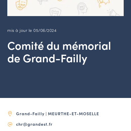
LES ACTIONS PHARES
CONTACT
Agenda
mis à jour le 05/06/2024
Comité du mémorial
Annuaire
de Grand-Failly
Ressources
OFFRES D’EMPLOI ET DE STAGE
BOURSE D’ÉCHANGE
OUTILS EN LIGNE
CARTES DES NAUDIN
Grand-Failly | MEURTHE-ET-MOSELLE
Espace acteurs
chr@grandest.fr