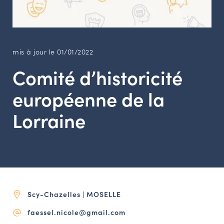
LES ACTIONS PHARES
CONTACT
Agenda
mis à jour le 01/01/2022
Comité d’historicité
Annuaire
européenne de la
Ressources
Lorraine
OFFRES D’EMPLOI ET DE STAGE
BOURSE D’ÉCHANGE
OUTILS EN LIGNE
CARTES DES NAUDIN
Scy-Chazelles | MOSELLE
Espace acteurs
faessel.nicole@gmail.com