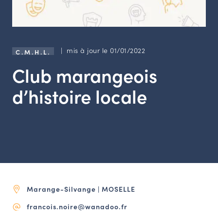
LES ACTIONS PHARES
CONTACT
Agenda
| mis à jour le 01/01/2022
C.M.H.L.
Club marangeois
Annuaire
d’histoire locale
Ressources
OFFRES D’EMPLOI ET DE STAGE
BOURSE D’ÉCHANGE
OUTILS EN LIGNE
CARTES DES NAUDIN
Marange-Silvange | MOSELLE
Espace acteurs
francois.noire@wanadoo.fr