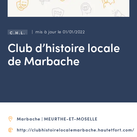
LES ACTIONS PHARES
CONTACT
Agenda
| mis à jour le 01/01/2022
C.H.L.
Club d’histoire locale
Annuaire
de Marbache
Ressources
OFFRES D’EMPLOI ET DE STAGE
BOURSE D’ÉCHANGE
OUTILS EN LIGNE
CARTES DES NAUDIN
Marbache | MEURTHE-ET-MOSELLE
Espace acteurs
http://clubhistoirelocalemarbache.hautetfort.com/