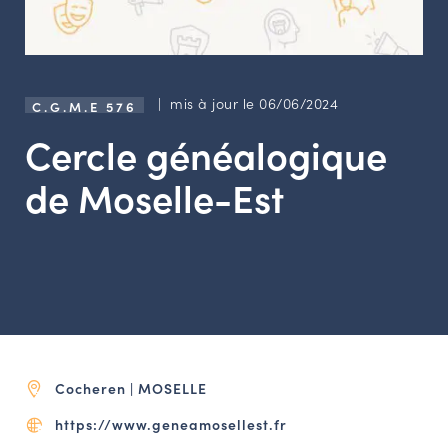
LES ACTIONS PHARES
CONTACT
Agenda
| mis à jour le 06/06/2024
C.G.M.E 576
Cercle généalogique
Annuaire
de Moselle-Est
Ressources
OFFRES D’EMPLOI ET DE STAGE
BOURSE D’ÉCHANGE
OUTILS EN LIGNE
CARTES DES NAUDIN
Cocheren | MOSELLE
Espace acteurs
https://www.geneamosellest.fr