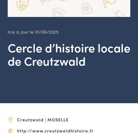
LES ACTIONS PHARES
CONTACT
Agenda
mis à jour le 01/09/2025
Cercle d’histoire locale
Annuaire
de Creutzwald
Ressources
OFFRES D’EMPLOI ET DE STAGE
BOURSE D’ÉCHANGE
OUTILS EN LIGNE
CARTES DES NAUDIN
Creutzwald | MOSELLE
Espace acteurs
http://www.creutzwaldhistoire.fr