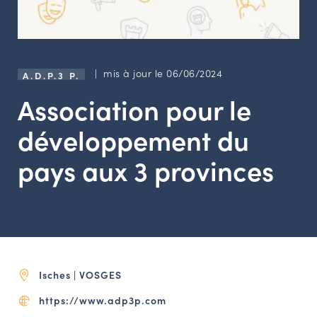
LES ACTIONS PHARES
CONTACT
Agenda
| mis à jour le 06/06/2024
A.D.P.3 P.
Association pour le
Annuaire
développement du
Ressources
pays aux 3 provinces
OFFRES D’EMPLOI ET DE STAGE
BOURSE D’ÉCHANGE
OUTILS EN LIGNE
CARTES DES NAUDIN
Isches | VOSGES
Espace acteurs
https://www.adp3p.com