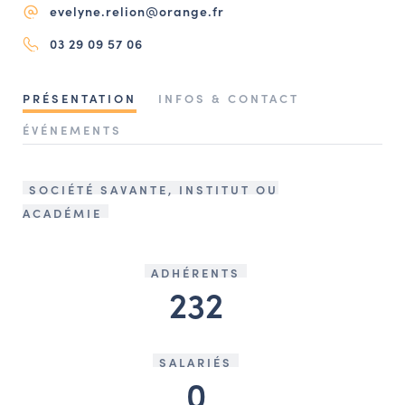
evelyne.relion@orange.fr
NAVIGATION FILTRÉE « ACTEURS »
03 29 09 57 06
PORTAIL CULTURE
PRÉSENTATION
INFOS & CONTACT
Comité d'Histoire Régionale
ÉVÉNEMENTS
Service Inventaire et Patrimoines de la Région Grand Est
SOCIÉTÉ SAVANTE, INSTITUT OU
ACADÉMIE
VOUS ÊTES…
Amateurs d’histoire et de patrimoine
Responsables de structures
ADHÉRENTS
232
Étudiants & chercheurs
SALARIÉS
0