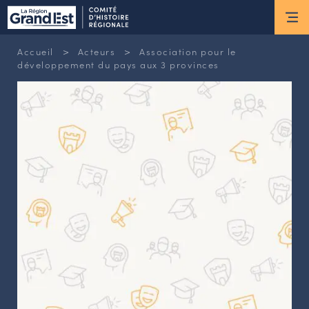
ESPACE MEMBRE
>
>
Accueil
Acteurs
Association pour le
Actus
développement du pays aux 3 provinces
ACTUALITÉS DU MOMENT
RETOUR SUR LES DERNIÈRES
NEWSLETTERS
INSCRIPTION À LA NEWSLETTER
Nous connaître
LES MISSIONS DU CHR
L’ÉQUIPE DU CHR
LE CONSEIL DES ASSOCIATIONS
LE CONSEIL SCIENTIFIQUE