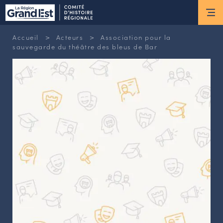
ESPACE MEMBRE
>
>
Accueil
Acteurs
Association pour la
Actus
sauvegarde du théâtre des bleus de Bar
ACTUALITÉS DU MOMENT
RETOUR SUR LES DERNIÈRES
NEWSLETTERS
INSCRIPTION À LA NEWSLETTER
Nous connaître
LES MISSIONS DU CHR
L’ÉQUIPE DU CHR
LE CONSEIL DES ASSOCIATIONS
LE CONSEIL SCIENTIFIQUE