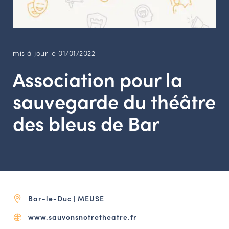
LES ACTIONS PHARES
CONTACT
Agenda
mis à jour le 01/01/2022
Association pour la
Annuaire
sauvegarde du théâtre
Ressources
des bleus de Bar
OFFRES D’EMPLOI ET DE STAGE
BOURSE D’ÉCHANGE
OUTILS EN LIGNE
CARTES DES NAUDIN
Bar-le-Duc | MEUSE
Espace acteurs
www.sauvonsnotretheatre.fr