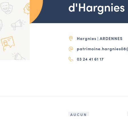
d'Hargnies
Hargnies | ARDENNES
patrimoine.hargnies0
03 24 41 61 17
AUCUN