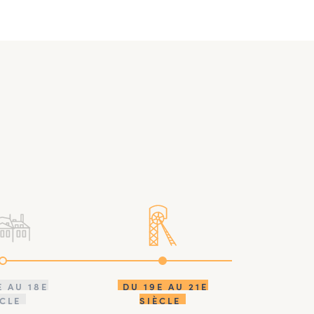
E AU 18E
DU 19E AU 21E
ÈCLE
SIÈCLE