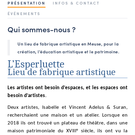
PRÉSENTATION
INFOS & CONTACT
NAVIGATION FILTRÉE « ACTEURS »
ÉVÉNEMENTS
Qui sommes-nous ?
PORTAIL CULTURE
Comité d'Histoire Régionale
Un lieu de fabrique artistique en Meuse, pour la
Service Inventaire et Patrimoines de la Région Grand Est
création, l'éducation artistique et le patrimoine.
L’Esperluette
Lieu de fabrique artistique
VOUS ÊTES…
Amateurs d’histoire et de patrimoine
Les artistes ont besoin d’espaces, et les espaces ont
Responsables de structures
besoin d’artistes
.
Étudiants & chercheurs
Deux artistes, Isabelle et Vincent Adelus & Suran,
recherchaient une maison et un atelier. Lorsque en
2018 ils ont trouvé un
plateau de théâtre, dans une
maison patrimoniale du XVIII° siècle, ils ont vu la