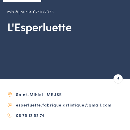
LES ACTIONS PHARES
CONTACT
mis à jour le 07/11/2025
L'Esperluette
Agenda
Annuaire
Ressources
OFFRES D’EMPLOI ET DE STAGE
BOURSE D’ÉCHANGE
Saint-Mihiel | MEUSE
OUTILS EN LIGNE
CARTES DES NAUDIN
esperluette.fabrique.artistique@gmail.com
06 75 12 52 74
Espace acteurs