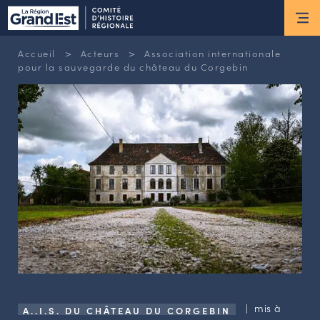
ESPACE MEMBRE
>
>
Accueil
Acteurs
Association internationale
Actus
pour la sauvegarde du château du Corgebin
ACTUALITÉS DU MOMENT
RETOUR SUR LES DERNIÈRES
NEWSLETTERS
INSCRIPTION À LA NEWSLETTER
Nous connaître
LES MISSIONS DU CHR
L’ÉQUIPE DU CHR
LE CONSEIL DES ASSOCIATIONS
LE CONSEIL SCIENTIFIQUE
| mis à
A..I.S. DU CHÂTEAU DU CORGEBIN