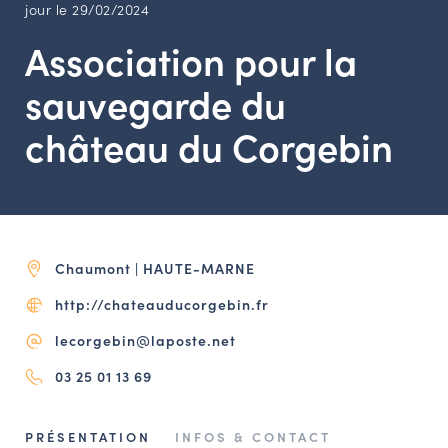
LES ACTIONS PHARES
jour le 29/02/2024
CONTACT
Association pour la
Agenda
sauvegarde du
château du Corgebin
Annuaire
Ressources
Chaumont | HAUTE-MARNE
OFFRES D’EMPLOI ET DE STAGE
http://chateauducorgebin.fr
BOURSE D’ÉCHANGE
OUTILS EN LIGNE
lecorgebin@laposte.net
CARTES DES NAUDIN
03 25 01 13 69
Espace acteurs
PRÉSENTATION
INFOS & CONTACT