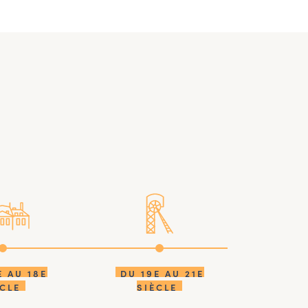
E AU 18E
DU 19E AU 21E
ÈCLE
SIÈCLE