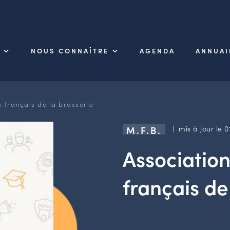
NOUS CONNAÎTRE
AGENDA
ANNUAI
 français de la brasserie
| mis à jour le 0
M.F.B.
Associatio
français de