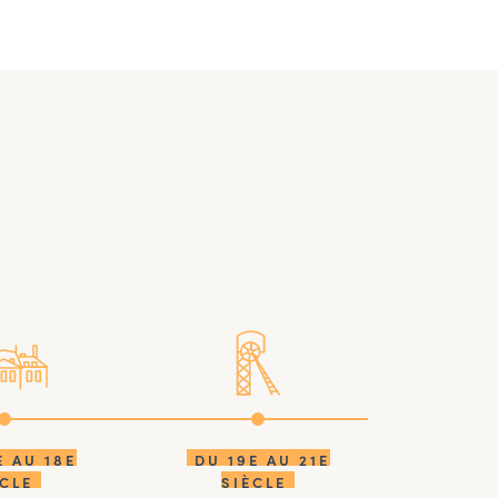
E AU 18E
DU 19E AU 21E
ÈCLE
SIÈCLE