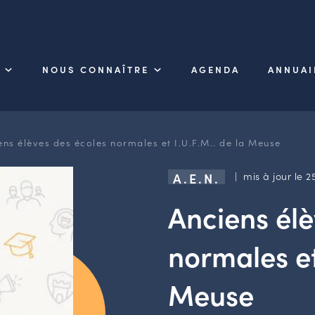
NOUS CONNAÎTRE
AGENDA
ANNUAI
ens élèves des écoles normales et I.U.F.M.. de la Meuse
| mis à jour le 2
A.E.N.
Anciens élè
normales et 
Meuse