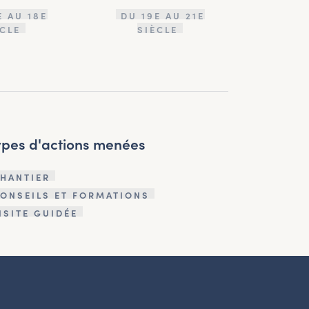
E AU 18E
DU 19E AU 21E
ÈCLE
SIÈCLE
ypes d'actions menées
HANTIER
ONSEILS ET FORMATIONS
ISITE GUIDÉE