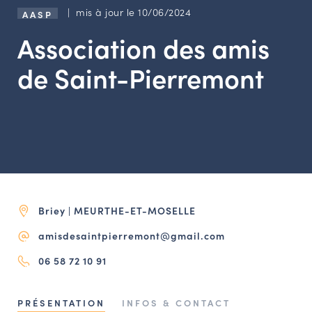
LES ACTIONS PHARES
| mis à jour le 10/06/2024
AASP
CONTACT
Association des amis
Agenda
de Saint-Pierremont
Annuaire
Ressources
OFFRES D’EMPLOI ET DE STAGE
Briey | MEURTHE-ET-MOSELLE
BOURSE D’ÉCHANGE
OUTILS EN LIGNE
amisdesaintpierremont@gmail.com
CARTES DES NAUDIN
06 58 72 10 91
Espace acteurs
PRÉSENTATION
INFOS & CONTACT