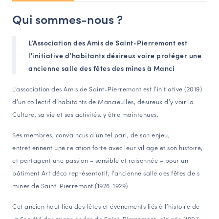
NAVIGATION FILTRÉE « ACTEURS »
Qui sommes-nous ?
L’Association des Amis de Saint-Pierremont est
PORTAIL CULTURE
l'initiative d’habitants désireux voire protéger une
Comité d'Histoire Régionale
ancienne salle des fêtes des mines à Manci
Service Inventaire et Patrimoines de la Région Grand Est
L’association des Amis de Saint-Pierremont est l’initiative (2019)
d’un collectif d’habitants de Mancieulles, désireux d’y voir la
Culture, sa vie et ses activités, y être maintenues.
VOUS ÊTES…
Amateurs d’histoire et de patrimoine
Ses membres, convaincus d’un tel pari, de son enjeu,
Responsables de structures
entretiennent une relation forte avec leur village et son histoire,
et partagent une passion – sensible et raisonnée – pour un
Étudiants & chercheurs
bâtiment Art déco représentatif, l’ancienne salle des fêtes de s
mines de Saint-Pierremont (1926-1929).
Cet ancien haut lieu des fêtes et événements liés à l’histoire de
la Société des mines de fer de Saint-Pierremont, dirigée (1907-