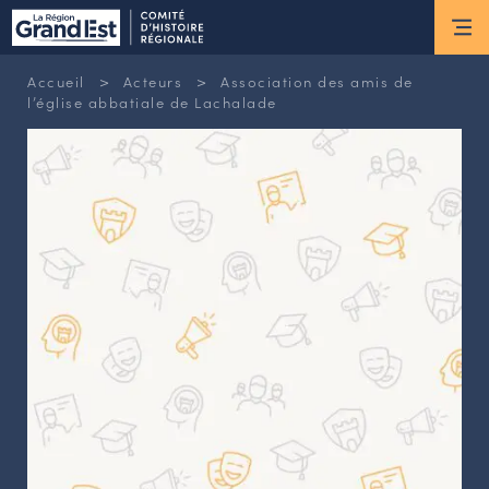
ESPACE MEMBRE
>
>
Accueil
Acteurs
Association des amis de
Actus
l’église abbatiale de Lachalade
ACTUALITÉS DU MOMENT
RETOUR SUR LES DERNIÈRES
NEWSLETTERS
INSCRIPTION À LA NEWSLETTER
Nous connaître
LES MISSIONS DU CHR
L’ÉQUIPE DU CHR
LE CONSEIL DES ASSOCIATIONS
LE CONSEIL SCIENTIFIQUE