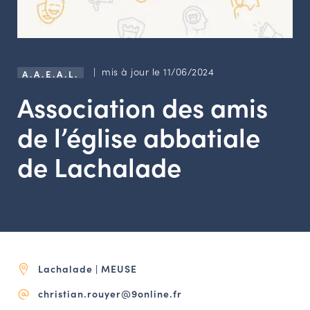
LES ACTIONS PHARES
CONTACT
Agenda
| mis à jour le 11/06/2024
A.A.E.A.L.
Association des amis
Annuaire
de l’église abbatiale
Ressources
de Lachalade
OFFRES D’EMPLOI ET DE STAGE
BOURSE D’ÉCHANGE
OUTILS EN LIGNE
CARTES DES NAUDIN
Lachalade | MEUSE
Espace acteurs
christian.rouyer@9online.fr