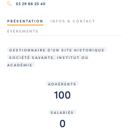
03 29 88 20 40
NAVIGATION FILTRÉE « ACTEURS »
PRÉSENTATION
INFOS & CONTACT
PORTAIL CULTURE
ÉVÉNEMENTS
Comité d'Histoire Régionale
Service Inventaire et Patrimoines de la Région Grand Est
GESTIONNAIRE D'UN SITE HISTORIQUE
SOCIÉTÉ SAVANTE, INSTITUT OU
ACADÉMIE
VOUS ÊTES…
Amateurs d’histoire et de patrimoine
ADHÉRENTS
Responsables de structures
100
Étudiants & chercheurs
SALARIÉS
0