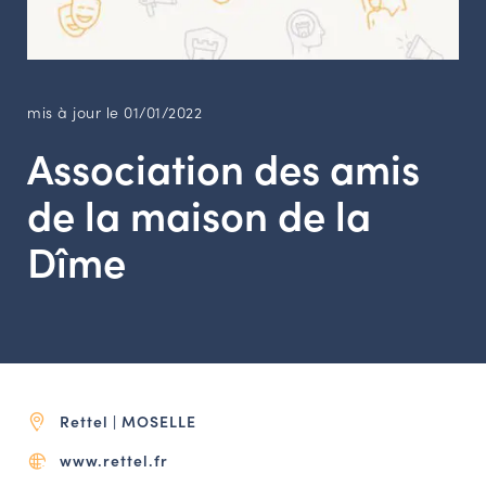
LES ACTIONS PHARES
CONTACT
Agenda
mis à jour le 01/01/2022
Association des amis
Annuaire
de la maison de la
Ressources
Dîme
OFFRES D’EMPLOI ET DE STAGE
BOURSE D’ÉCHANGE
OUTILS EN LIGNE
CARTES DES NAUDIN
Rettel | MOSELLE
Espace acteurs
www.rettel.fr