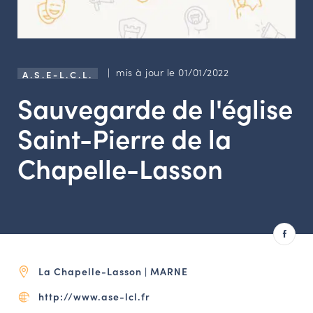
LES ACTIONS PHARES
CONTACT
Agenda
| mis à jour le 01/01/2022
A.S.E-L.C.L.
Sauvegarde de l'église
Annuaire
Saint-Pierre de la
Ressources
Chapelle-Lasson
OFFRES D’EMPLOI ET DE STAGE
BOURSE D’ÉCHANGE
OUTILS EN LIGNE
CARTES DES NAUDIN
La Chapelle-Lasson | MARNE
Espace acteurs
http://www.ase-lcl.fr