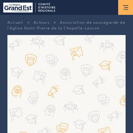
ESPACE MEMBRE
>
>
Accueil
Acteurs
Association de sauvegarde de
Actus
l’église Saint-Pierre de la Chapelle-Lasson
ACTUALITÉS DU MOMENT
RETOUR SUR LES DERNIÈRES
NEWSLETTERS
INSCRIPTION À LA NEWSLETTER
Nous connaître
LES MISSIONS DU CHR
L’ÉQUIPE DU CHR
LE CONSEIL DES ASSOCIATIONS
LE CONSEIL SCIENTIFIQUE