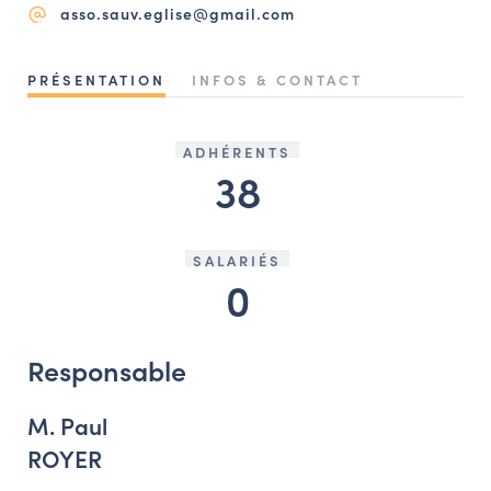
asso.sauv.eglise@gmail.com
NAVIGATION FILTRÉE « ACTEURS »
PRÉSENTATION
INFOS & CONTACT
PORTAIL CULTURE
Comité d'Histoire Régionale
ADHÉRENTS
38
Service Inventaire et Patrimoines de la Région Grand Est
SALARIÉS
VOUS ÊTES…
0
Amateurs d’histoire et de patrimoine
Responsables de structures
Responsable
Étudiants & chercheurs
M. Paul
ROYER