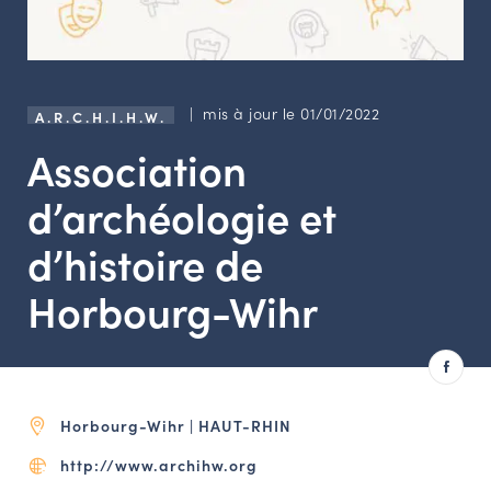
LES ACTIONS PHARES
CONTACT
Agenda
| mis à jour le 01/01/2022
A.R.C.H.I.H.W.
Association
Annuaire
d’archéologie et
Ressources
d’histoire de
Horbourg-Wihr
OFFRES D’EMPLOI ET DE STAGE
BOURSE D’ÉCHANGE
OUTILS EN LIGNE
CARTES DES NAUDIN
Horbourg-Wihr | HAUT-RHIN
Espace acteurs
http://www.archihw.org