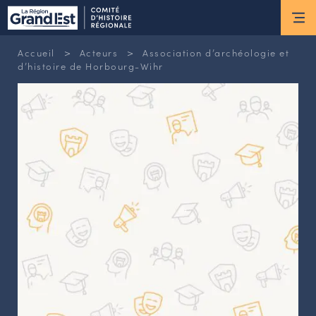
ESPACE MEMBRE
>
>
Accueil
Acteurs
Association d’archéologie et
Actus
d’histoire de Horbourg-Wihr
ACTUALITÉS DU MOMENT
RETOUR SUR LES DERNIÈRES
NEWSLETTERS
INSCRIPTION À LA NEWSLETTER
Nous connaître
LES MISSIONS DU CHR
L’ÉQUIPE DU CHR
LE CONSEIL DES ASSOCIATIONS
LE CONSEIL SCIENTIFIQUE