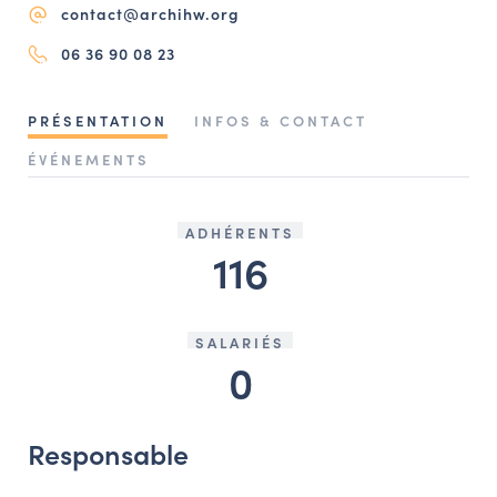
contact@archihw.org
NAVIGATION FILTRÉE « ACTEURS »
06 36 90 08 23
PORTAIL CULTURE
PRÉSENTATION
INFOS & CONTACT
Comité d'Histoire Régionale
ÉVÉNEMENTS
Service Inventaire et Patrimoines de la Région Grand Est
ADHÉRENTS
116
VOUS ÊTES…
Amateurs d’histoire et de patrimoine
Responsables de structures
SALARIÉS
0
Étudiants & chercheurs
Responsable