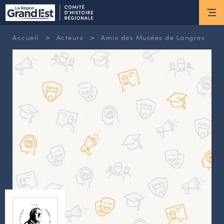
ESPACE MEMBRE
>
>
Accueil
Acteurs
Amis des Musées de Langres
Actus
ACTUALITÉS DU MOMENT
RETOUR SUR LES DERNIÈRES
NEWSLETTERS
INSCRIPTION À LA NEWSLETTER
Nous connaître
LES MISSIONS DU CHR
L’ÉQUIPE DU CHR
LE CONSEIL DES ASSOCIATIONS
LE CONSEIL SCIENTIFIQUE