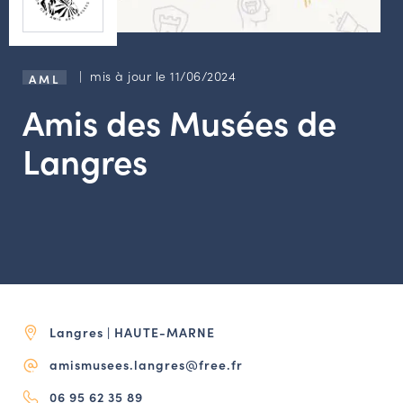
LES ACTIONS PHARES
CONTACT
Agenda
| mis à jour le 11/06/2024
AML
Amis des Musées de
Annuaire
Langres
Ressources
OFFRES D’EMPLOI ET DE STAGE
BOURSE D’ÉCHANGE
OUTILS EN LIGNE
CARTES DES NAUDIN
Langres | HAUTE-MARNE
Espace acteurs
amismusees.langres@free.fr
06 95 62 35 89