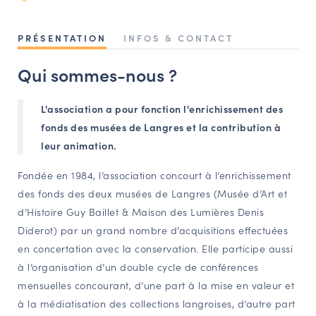
NAVIGATION FILTRÉE « ACTEURS »
PRÉSENTATION
INFOS & CONTACT
Qui sommes-nous ?
PORTAIL CULTURE
Comité d'Histoire Régionale
L'association a pour fonction l'enrichissement des
Service Inventaire et Patrimoines de la Région Grand Est
fonds des musées de Langres et la contribution à
leur animation.
VOUS ÊTES…
Fondée en 1984, l’association concourt à l’enrichissement
Amateurs d’histoire et de patrimoine
des fonds des deux musées de Langres (Musée d’Art et
d’Histoire Guy Baillet & Maison des Lumières Denis
Responsables de structures
Diderot) par un grand nombre d’acquisitions effectuées
Étudiants & chercheurs
en concertation avec la conservation. Elle participe aussi
à l’organisation d’un double cycle de conférences
mensuelles concourant, d’une part à la mise en valeur et
à la médiatisation des collections langroises, d’autre part