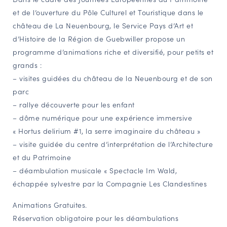
et de l’ouverture du Pôle Culturel et Touristique dans le
NAVIGATION FILTRÉE « ACTEURS »
château de La Neuenbourg, le Service Pays d’Art et
d’Histoire de la Région de Guebwiller propose un
programme d’animations riche et diversifié, pour petits et
PORTAIL CULTURE
grands :
Comité d'Histoire Régionale
– visites guidées du château de la Neuenbourg et de son
Service Inventaire et Patrimoines de la Région Grand Est
parc
– rallye découverte pour les enfant
– dôme numérique pour une expérience immersive
VOUS ÊTES…
« Hortus delirium #1, la serre imaginaire du château »
Amateurs d’histoire et de patrimoine
– visite guidée du centre d’interprétation de l’Architecture
Responsables de structures
et du Patrimoine
Étudiants & chercheurs
– déambulation musicale « Spectacle Im Wald,
échappée sylvestre par la Compagnie Les Clandestines
Animations Gratuites.
Réservation obligatoire pour les déambulations