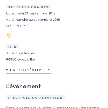
LES ACTIONS PHARES
DATES ET HORAIRES
CONTACT
Du samedi 21 septembre 2019
Au dimanche 22 septembre 2019
Agenda
14h00 à 18h00
Annuaire
LIEU
Ressources
3 rue du 4 février
68500 Guebwiller
OFFRES D’EMPLOI ET DE STAGE
VOIR L'ITINÉRAIRE
BOURSE D’ÉCHANGE
OUTILS EN LIGNE
L'événement
CARTES DES NAUDIN
Espace acteurs
SPECTACLE OU ANIMATION
Dans le cadre des Journées Européennes du Patrimoine