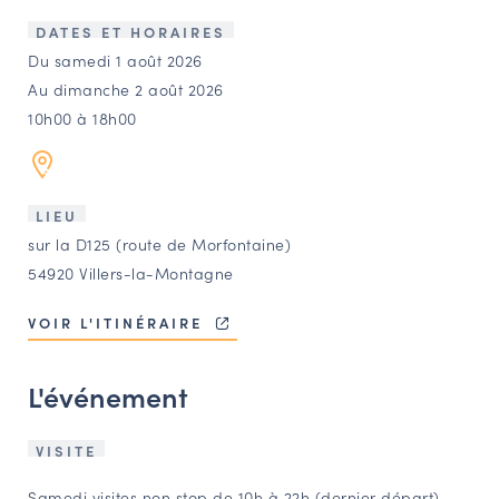
LES ACTIONS PHARES
DATES ET HORAIRES
CONTACT
Du samedi 1 août 2026
Au dimanche 2 août 2026
Agenda
10h00 à 18h00
Annuaire
LIEU
Ressources
sur la D125 (route de Morfontaine)
54920 Villers-la-Montagne
OFFRES D’EMPLOI ET DE STAGE
VOIR L'ITINÉRAIRE
BOURSE D’ÉCHANGE
OUTILS EN LIGNE
L'événement
CARTES DES NAUDIN
Espace acteurs
VISITE
Samedi visites non stop de 10h à 22h (dernier départ)