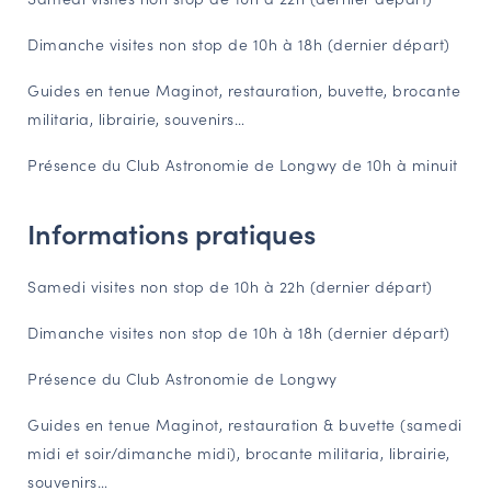
NAVIGATION FILTRÉE « ACTEURS »
Dimanche visites non stop de 10h à 18h (dernier départ)
Guides en tenue Maginot, restauration, buvette, brocante
PORTAIL CULTURE
militaria, librairie, souvenirs…
Comité d'Histoire Régionale
Présence du Club Astronomie de Longwy de 10h à minuit
Service Inventaire et Patrimoines de la Région Grand Est
Informations pratiques
VOUS ÊTES…
Samedi visites non stop de 10h à 22h (dernier départ)
Amateurs d’histoire et de patrimoine
Responsables de structures
Dimanche visites non stop de 10h à 18h (dernier départ)
Étudiants & chercheurs
Présence du Club Astronomie de Longwy
Guides en tenue Maginot, restauration & buvette (samedi
midi et soir/dimanche midi), brocante militaria, librairie,
souvenirs…