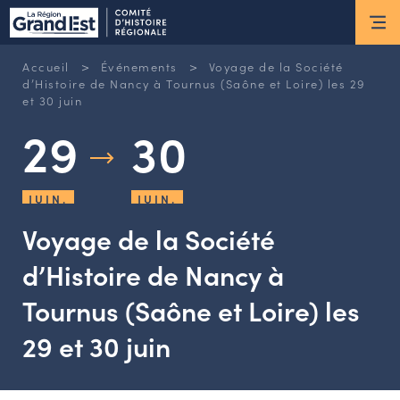
ESPACE MEMBRE
>
>
Accueil
Événements
Voyage de la Société
Actus
d’Histoire de Nancy à Tournus (Saône et Loire) les 29
et 30 juin
29
30
ACTUALITÉS DU MOMENT
RETOUR SUR LES DERNIÈRES
NEWSLETTERS
JUIN.
JUIN.
INSCRIPTION À LA NEWSLETTER
Voyage de la Société
Nous connaître
d’Histoire de Nancy à
Tournus (Saône et Loire) les
LES MISSIONS DU CHR
L’ÉQUIPE DU CHR
29 et 30 juin
LE CONSEIL DES ASSOCIATIONS
LE CONSEIL SCIENTIFIQUE