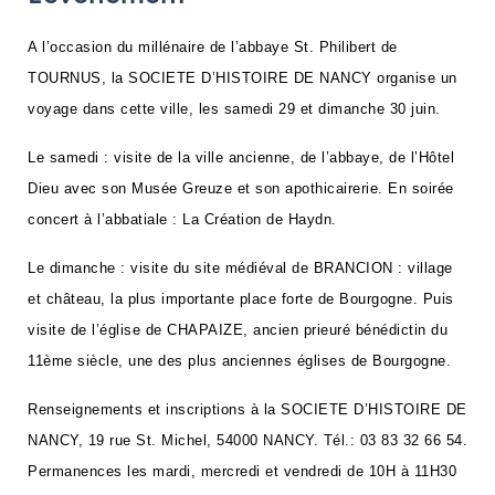
NAVIGATION FILTRÉE « ACTEURS »
A l’occasion du millénaire de l’abbaye St. Philibert de
TOURNUS, la SOCIETE D’HISTOIRE DE NANCY organise un
voyage dans cette ville, les samedi 29 et dimanche 30 juin.
PORTAIL CULTURE
Comité d'Histoire Régionale
Le samedi : visite de la ville ancienne, de l’abbaye, de l’Hôtel
Service Inventaire et Patrimoines de la Région Grand Est
Dieu avec son Musée Greuze et son apothicairerie. En soirée
concert à l’abbatiale : La Création de Haydn.
VOUS ÊTES…
Le dimanche : visite du site médiéval de BRANCION : village
Amateurs d’histoire et de patrimoine
et château, la plus importante place forte de Bourgogne. Puis
Responsables de structures
visite de l’église de CHAPAIZE, ancien prieuré bénédictin du
11ème siècle, une des plus anciennes églises de Bourgogne.
Étudiants & chercheurs
Renseignements et inscriptions à la SOCIETE D’HISTOIRE DE
NANCY, 19 rue St. Michel, 54000 NANCY. Tél.: 03 83 32 66 54.
Permanences les mardi, mercredi et vendredi de 10H à 11H30