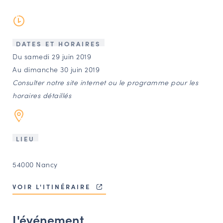
LES ACTIONS PHARES
CONTACT
Agenda
DATES ET HORAIRES
Du samedi 29 juin 2019
Au dimanche 30 juin 2019
Annuaire
Consulter notre site internet ou le programme pour les
horaires détaillés
Ressources
OFFRES D’EMPLOI ET DE STAGE
LIEU
BOURSE D’ÉCHANGE
54000 Nancy
OUTILS EN LIGNE
CARTES DES NAUDIN
VOIR L'ITINÉRAIRE
Espace acteurs
L'événement