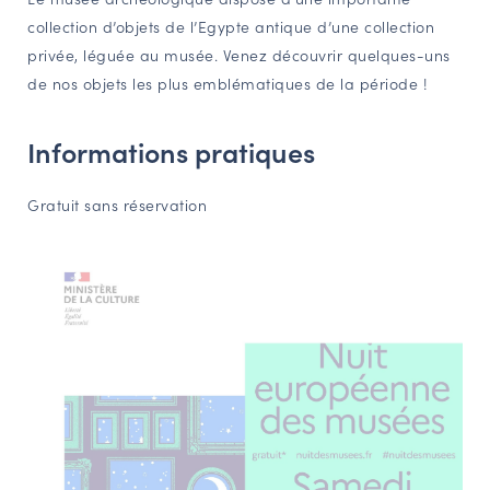
collection d’objets de l’Egypte antique d’une collection
NAVIGATION FILTRÉE « ACTEURS »
privée, léguée au musée. Venez découvrir quelques-uns
de nos objets les plus emblématiques de la période !
PORTAIL CULTURE
Informations pratiques
Comité d'Histoire Régionale
Service Inventaire et Patrimoines de la Région Grand Est
Gratuit sans réservation
VOUS ÊTES…
Amateurs d’histoire et de patrimoine
Responsables de structures
Étudiants & chercheurs