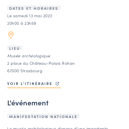
LES ACTIONS PHARES
DATES ET HORAIRES
CONTACT
Le samedi 13 mai 2023
20h00 à 23h59
Agenda
Annuaire
LIEU
Musée archéologique
Ressources
2 place du Château-Palais Rohan
67000 Strasbourg
OFFRES D’EMPLOI ET DE STAGE
VOIR L'ITINÉRAIRE
BOURSE D’ÉCHANGE
OUTILS EN LIGNE
L'événement
CARTES DES NAUDIN
Espace acteurs
MANIFESTATION NATIONALE
Le musée archéologique dispose d’une importante