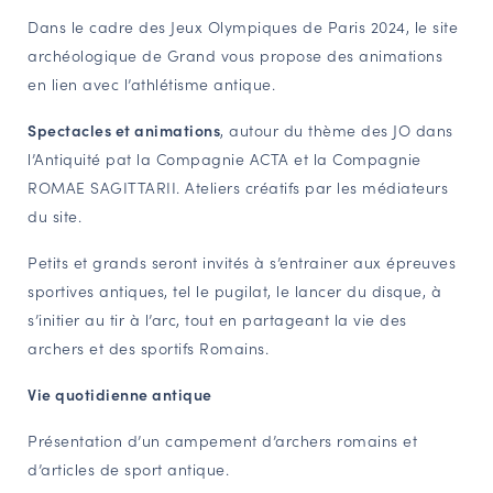
Dans le cadre des Jeux Olympiques de Paris 2024, le site
NAVIGATION FILTRÉE « ACTEURS »
archéologique de Grand vous propose des animations
en lien avec l’athlétisme antique.
PORTAIL CULTURE
Spectacles et animations
, autour du thème des JO dans
Comité d'Histoire Régionale
l’Antiquité pat la Compagnie ACTA et la Compagnie
Service Inventaire et Patrimoines de la Région Grand Est
ROMAE SAGITTARII. Ateliers créatifs par les médiateurs
du site.
Petits et grands seront invités à s’entrainer aux épreuves
VOUS ÊTES…
sportives antiques, tel le pugilat, le lancer du disque, à
Amateurs d’histoire et de patrimoine
s’initier au tir à l’arc, tout en partageant la vie des
Responsables de structures
archers et des sportifs Romains.
Étudiants & chercheurs
Vie quotidienne antique
Présentation d’un campement d’archers romains et
d’articles de sport antique.