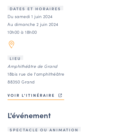
LES ACTIONS PHARES
DATES ET HORAIRES
CONTACT
Du samedi 1 juin 2024
Au dimanche 2 juin 2024
Agenda
10h00 à 18h00
Annuaire
LIEU
Ressources
Amphithéâtre de Grand
18bis rue de l'amphithéâtre
88350 Grand
OFFRES D’EMPLOI ET DE STAGE
BOURSE D’ÉCHANGE
VOIR L'ITINÉRAIRE
OUTILS EN LIGNE
CARTES DES NAUDIN
L'événement
Espace acteurs
SPECTACLE OU ANIMATION