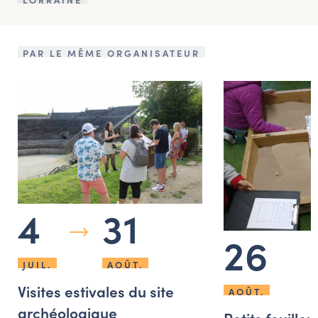
PAR LE MÊME ORGANISATEUR
4
31
26
JUIL.
AOÛT.
Visites estivales du site
AOÛT.
archéologique