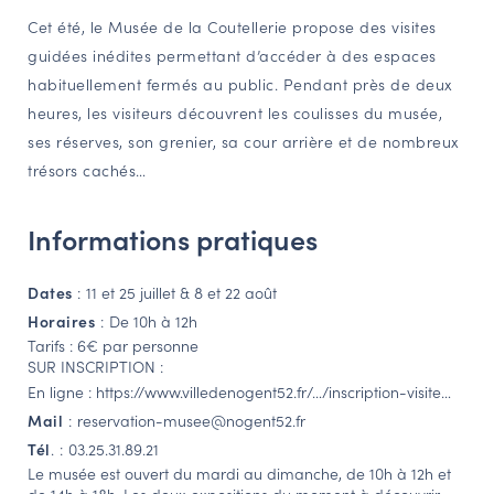
Cet été, le Musée de la Coutellerie propose des visites
NAVIGATION FILTRÉE « ACTEURS »
guidées inédites permettant d’accéder à des espaces
habituellement fermés au public. Pendant près de deux
heures, les visiteurs découvrent les coulisses du musée,
PORTAIL CULTURE
ses réserves, son grenier, sa cour arrière et de nombreux
Comité d'Histoire Régionale
trésors cachés…
Service Inventaire et Patrimoines de la Région Grand Est
Informations pratiques
VOUS ÊTES…
Dates
:
11 et 25 juillet & 8 et 22 août
Amateurs d’histoire et de patrimoine
Horaires
:
De 10h à 12h
Responsables de structures
Tarifs :
6€ par personne
Étudiants & chercheurs
SUR INSCRIPTION
:
En ligne
:
https://www.villedenogent52.fr/…/inscription-visite…
Mail
:
reservation-musee@nogent52.fr
Tél
. :
03.25.31.89.21
Le musée est ouvert du mardi au dimanche, de 10h à 12h et