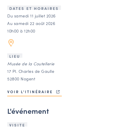
LES ACTIONS PHARES
DATES ET HORAIRES
CONTACT
Du samedi 11 juillet 2026
Au samedi 22 août 2026
Agenda
10h00 à 12h00
Annuaire
LIEU
Ressources
Musée de la Coutellerie
17 Pl. Charles de Gaulle
52800 Nogent
OFFRES D’EMPLOI ET DE STAGE
BOURSE D’ÉCHANGE
VOIR L'ITINÉRAIRE
OUTILS EN LIGNE
CARTES DES NAUDIN
L'événement
Espace acteurs
VISITE