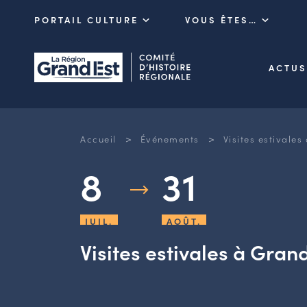
PORTAIL CULTURE
VOUS ÊTES…
ACTUS
>
>
Accueil
Événements
Visites estivales
8
31
JUIL.
AOÛT.
Visites estivales à Gran