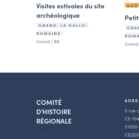
Visites estivales du site
AOÛ
archéologique
Petit
GRAND, LA GALLO-
GRA
ROMAINE
ROMA
Grand | 88
Grand 
COMITÉ
ADRE
D’HISTOIRE
5 rue 
CS 704
RÉGIONALE
51000
CEDEX