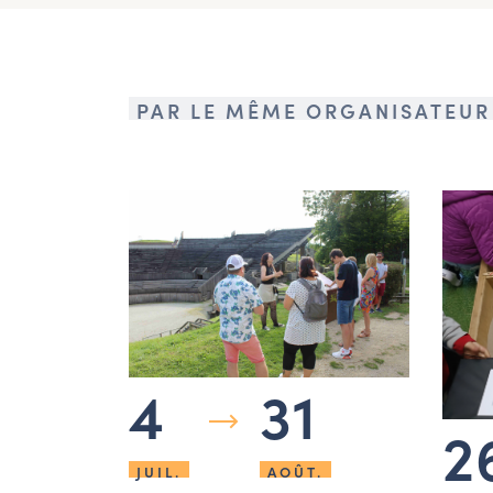
PAR LE MÊME ORGANISATEUR
4
31
2
JUIL.
AOÛT.