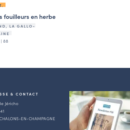
T.
s fouilleurs en herbe
ND, LA GALLO-
INE
| 88
SSE & CONTACT
de Jéricho
41
 CHALONS-EN-CHAMPAGNE