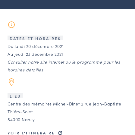
LES ACTIONS PHARES
CONTACT
Agenda
DATES ET HORAIRES
Annuaire
Du lundi 20 décembre 2021
Au jeudi 23 décembre 2021
Consulter notre site internet ou le programme pour les
Ressources
horaires détaillés
OFFRES D’EMPLOI ET DE STAGE
BOURSE D’ÉCHANGE
LIEU
OUTILS EN LIGNE
Centre des mémoires Michel-Dinet 2 rue Jean-Baptiste
CARTES DES NAUDIN
Thiéry-Solet
54000 Nancy
Espace acteurs
VOIR L'ITINÉRAIRE