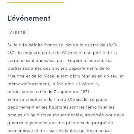
NAVIGATION FILTRÉE « ACTEURS »
L'événement
PORTAIL CULTURE
VISITE
Comité d'Histoire Régionale
Suite à la défaite française lors de la guerre de 1870-
Service Inventaire et Patrimoines de la Région Grand Est
1871, la majeure partie de l’Alsace et une partie de la
Lorraine sont annexées par l’Empire allemand. Les
parties restantes des anciens départements de la
VOUS ÊTES…
Meurthe et de la Moselle sont alors réunies en un seul et
Amateurs d’histoire et de patrimoine
même département, la Meurthe-et-Moselle,
Responsables de structures
officiellement créée le 7 septembre 1871.
Étudiants & chercheurs
Entre sa création et la fin du XXe siècle, ce jeune
département et ses habitants sont les témoins et les
acteurs d’une histoire mouvementée, traversée par deux
guerres et jalonnée par des périodes de prospérité
économique et de crises violentes, qui façonne ses