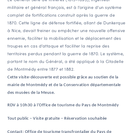
militaire et général français, est à l’origine d’un système
NAVIGATION FILTRÉE « ACTEURS »
complet de fortifications construit après la guerre de
1870. Cette ligne de défense fortifiée, allant de Dunkerque
à Nice, devait freiner ou empêcher une nouvelle offensive
PORTAIL CULTURE
ennemie, faciliter la mobilisation et le déplacement des
Comité d'Histoire Régionale
troupes en cas d’attaque et faciliter la reprise des
Service Inventaire et Patrimoines de la Région Grand Est
territoires perdus pendant la guerre de 1870. Le système,
portant le nom du Général, a été appliqué à la Citadelle
de Montmédy entre 1877 et 1882.
VOUS ÊTES…
Cette visite-découverte est possible grâce au soutien de la
Amateurs d’histoire et de patrimoine
mairie de Montmédy et de la Conservation départementale
Responsables de structures
des musées de la Meuse.
Étudiants & chercheurs
RDV à 10h30 à l’Office de tourisme du Pays de Montmédy
Tout public – Visite gratuite – Réservation souhaitée
Contact
: Office de tourisme transfrontalier du Pays de