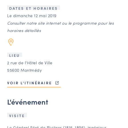
LES ACTIONS PHARES
DATES ET HORAIRES
CONTACT
Le dimanche 12 mai 2019
Consulter notre site internet ou le programme pour les
Agenda
horaires détaillés
Annuaire
LIEU
Ressources
2 rue de l'Hôtel de Ville
55600 Montmédy
OFFRES D’EMPLOI ET DE STAGE
VOIR L'ITINÉRAIRE
BOURSE D’ÉCHANGE
OUTILS EN LIGNE
L'événement
CARTES DES NAUDIN
Espace acteurs
VISITE
Le Général Séré de Rivières (1815-1895), ingénieur