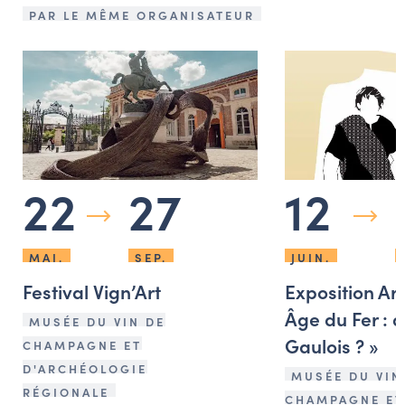
PAR LE MÊME ORGANISATEUR
22
27
12
MAI.
SEP.
JUIN.
Festival Vign’Art
Exposition Ar
Âge du Fer : q
MUSÉE DU VIN DE
Gaulois ? »
CHAMPAGNE ET
D'ARCHÉOLOGIE
MUSÉE DU VIN
RÉGIONALE
CHAMPAGNE ET