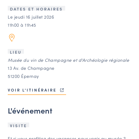
LES ACTIONS PHARES
DATES ET HORAIRES
CONTACT
Le jeudi 16 juillet 2026
11h00 à 11h45
Agenda
Annuaire
LIEU
Musée du vin de Champagne et d'Archéologie régionale
Ressources
13 Av. de Champagne
51200 Épernay
OFFRES D’EMPLOI ET DE STAGE
VOIR L'ITINÉRAIRE
BOURSE D’ÉCHANGE
OUTILS EN LIGNE
L'événement
CARTES DES NAUDIN
Espace acteurs
VISITE
Et si vous profitiez des vacances pour venir au musée ?