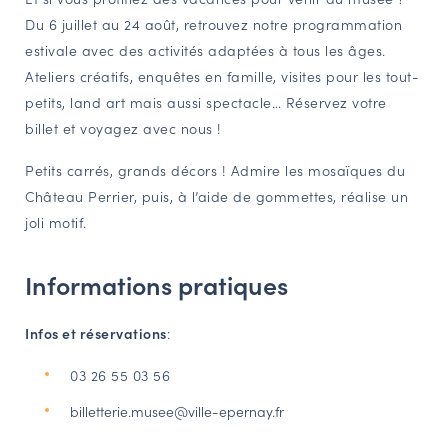
Du 6 juillet au 24 août, retrouvez notre programmation
NAVIGATION FILTRÉE « ACTEURS »
estivale avec des activités adaptées à tous les âges.
Ateliers créatifs, enquêtes en famille, visites pour les tout-
petits, land art mais aussi spectacle… Réservez votre
PORTAIL CULTURE
billet et voyagez avec nous !
Comité d'Histoire Régionale
Service Inventaire et Patrimoines de la Région Grand Est
Petits carrés, grands décors ! Admire les mosaïques du
Château Perrier, puis, à l’aide de gommettes, réalise un
joli motif.
VOUS ÊTES…
Amateurs d’histoire et de patrimoine
Informations pratiques
Responsables de structures
Étudiants & chercheurs
Infos et réservations
:
03 26 55 03 56
billetterie.musee@ville-epernay.fr