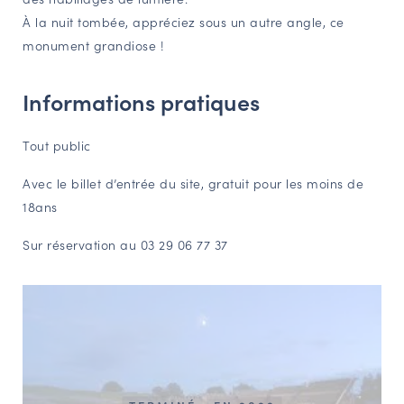
À la nuit tombée, appréciez sous un autre angle, ce
NAVIGATION FILTRÉE « ACTEURS »
monument grandiose !
Informations pratiques
PORTAIL CULTURE
Comité d'Histoire Régionale
Tout public
Service Inventaire et Patrimoines de la Région Grand Est
Avec le billet d’entrée du site, gratuit pour les moins de
18ans
VOUS ÊTES…
Amateurs d’histoire et de patrimoine
Sur réservation au 03 29 06 77 37
Responsables de structures
Étudiants & chercheurs