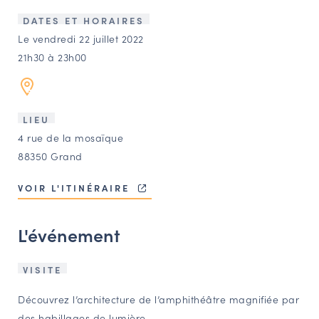
LES ACTIONS PHARES
DATES ET HORAIRES
CONTACT
Le vendredi 22 juillet 2022
21h30 à 23h00
Agenda
Annuaire
LIEU
4 rue de la mosaïque
Ressources
88350 Grand
VOIR L'ITINÉRAIRE
OFFRES D’EMPLOI ET DE STAGE
BOURSE D’ÉCHANGE
L'événement
OUTILS EN LIGNE
CARTES DES NAUDIN
VISITE
Espace acteurs
Découvrez l’architecture de l’amphithéâtre magnifiée par
des habillages de lumière.