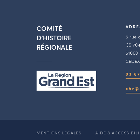
COMITÉ
ADRE
D’HISTOIRE
5 rue 
CS 704
RÉGIONALE
51000
CEDEX
03 87
chr@
MENTIONS LÉGALES
AIDE & ACCESSIBIL