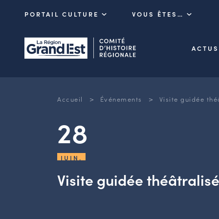
PORTAIL CULTURE
VOUS ÊTES…
ACTUS
>
>
Accueil
Événements
Visite guidée th
28
JUIN.
Visite guidée théâtrali