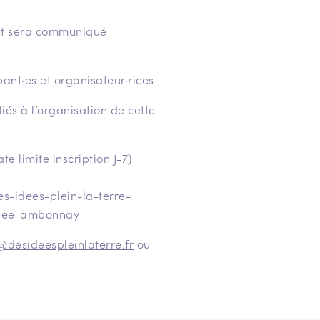
act sera communiqué
pant·es et organisateur·rices
liés à l’organisation de cette
te limite inscription J-7)
s-idees-plein-la-terre-
lisee-ambonnay
@desideespleinlaterre.fr
ou