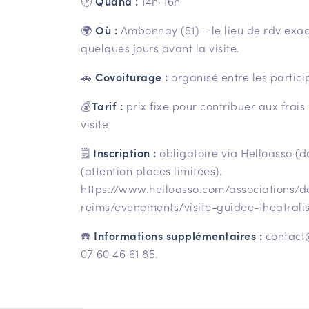
🕑
Quand :
14h-16h
🌍
Où :
Ambonnay (51) – le lieu de rdv ex
quelques jours avant la visite.
🚗
Covoiturage :
organisé entre les partici
💰
Tarif :
prix fixe pour contribuer aux frais 
visite
🗒
Inscription :
obligatoire via Helloasso (da
(attention places limitées).
https://www.helloasso.com/associations/de
reims/evenements/visite-guidee-theatra
☎️
Informations supplémentaires :
contact
07 60 46 61 85.