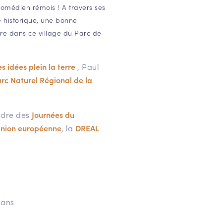
comédien rémois ! A travers ses
te historique, une bonne
rre dans ce village du Parc de
s idées plein la terre
, Paul
rc Naturel Régional de la
adre des
Journées du
nion européenne
, la
DREAL
 ans