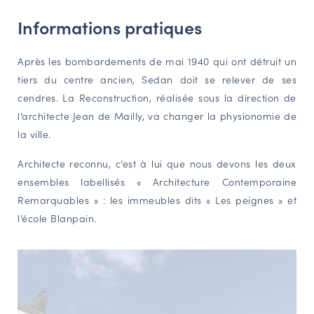
NAVIGATION FILTRÉE « ACTEURS »
Informations pratiques
Après les bombardements de mai 1940 qui ont détruit un
PORTAIL CULTURE
tiers du centre ancien, Sedan doit se relever de ses
Comité d'Histoire Régionale
cendres. La Reconstruction, réalisée sous la direction de
l’architecte Jean de Mailly, va changer la physionomie de
Service Inventaire et Patrimoines de la Région Grand Est
la ville.
Architecte reconnu, c’est à lui que nous devons les deux
VOUS ÊTES…
ensembles labellisés « Architecture Contemporaine
Amateurs d’histoire et de patrimoine
Remarquables » : les immeubles dits « Les peignes » et
Responsables de structures
l’école Blanpain.
Étudiants & chercheurs