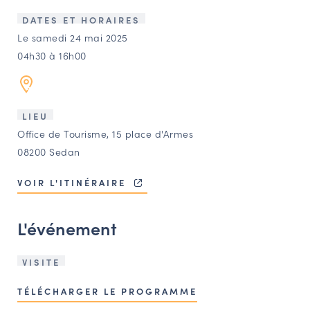
LES ACTIONS PHARES
DATES ET HORAIRES
CONTACT
Le samedi 24 mai 2025
04h30 à 16h00
Agenda
Annuaire
LIEU
Office de Tourisme, 15 place d'Armes
Ressources
08200 Sedan
VOIR L'ITINÉRAIRE
OFFRES D’EMPLOI ET DE STAGE
BOURSE D’ÉCHANGE
L'événement
OUTILS EN LIGNE
CARTES DES NAUDIN
VISITE
Espace acteurs
TÉLÉCHARGER LE PROGRAMME