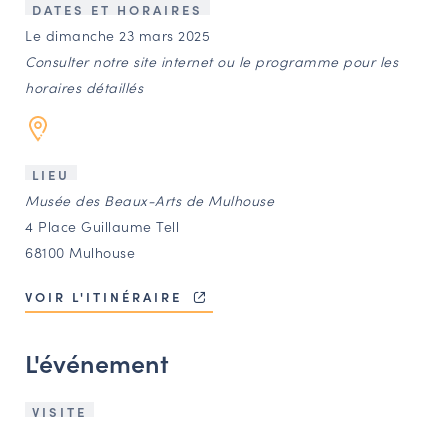
LES ACTIONS PHARES
DATES ET HORAIRES
Le dimanche 23 mars 2025
CONTACT
Consulter notre site internet ou le programme pour les
Agenda
horaires détaillés
Annuaire
LIEU
Musée des Beaux-Arts de Mulhouse
Ressources
4 Place Guillaume Tell
68100 Mulhouse
OFFRES D’EMPLOI ET DE STAGE
VOIR L'ITINÉRAIRE
BOURSE D’ÉCHANGE
OUTILS EN LIGNE
L'événement
CARTES DES NAUDIN
Espace acteurs
VISITE