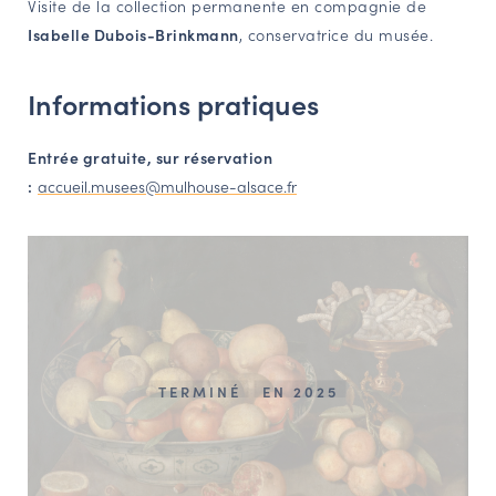
Visite de la collection permanente en compagnie de
NAVIGATION FILTRÉE « ACTEURS »
Isabelle Dubois-Brinkmann
, conservatrice du musée.
Informations pratiques
PORTAIL CULTURE
Comité d'Histoire Régionale
Entrée gratuite, sur réservation
Service Inventaire et Patrimoines de la Région Grand Est
:
accueil.musees@mulhouse-alsace.fr
VOUS ÊTES…
Amateurs d’histoire et de patrimoine
Responsables de structures
Étudiants & chercheurs
TERMINÉ
EN 2025