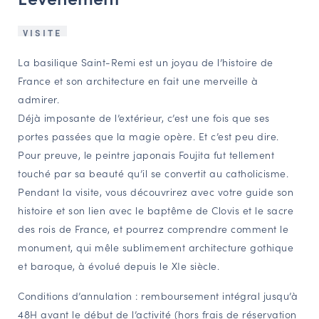
NAVIGATION FILTRÉE « ACTEURS »
VISITE
La basilique Saint-Remi est un joyau de l’histoire de
PORTAIL CULTURE
France et son architecture en fait une merveille à
Comité d'Histoire Régionale
admirer.
Déjà imposante de l’extérieur, c’est une fois que ses
Service Inventaire et Patrimoines de la Région Grand Est
portes passées que la magie opère. Et c’est peu dire.
Pour preuve, le peintre japonais Foujita fut tellement
VOUS ÊTES…
touché par sa beauté qu’il se convertit au catholicisme.
Pendant la visite, vous découvrirez avec votre guide son
Amateurs d’histoire et de patrimoine
histoire et son lien avec le baptême de Clovis et le sacre
Responsables de structures
des rois de France, et pourrez comprendre comment le
Étudiants & chercheurs
monument, qui mêle sublimement architecture gothique
et baroque, à évolué depuis le XIe siècle.
Conditions d’annulation : remboursement intégral jusqu’à
48H avant le début de l’activité (hors frais de réservation