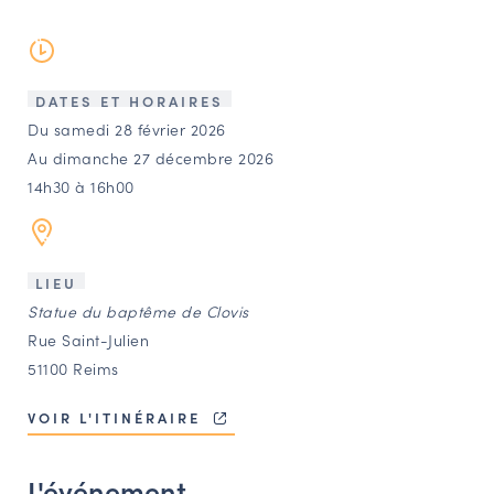
LES ACTIONS PHARES
CONTACT
Agenda
DATES ET HORAIRES
Du samedi 28 février 2026
Au dimanche 27 décembre 2026
Annuaire
14h30 à 16h00
Ressources
LIEU
OFFRES D’EMPLOI ET DE STAGE
Statue du baptême de Clovis
BOURSE D’ÉCHANGE
Rue Saint-Julien
OUTILS EN LIGNE
51100 Reims
CARTES DES NAUDIN
VOIR L'ITINÉRAIRE
Espace acteurs
L'événement